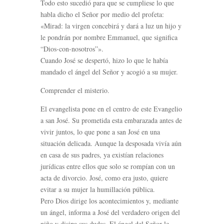
Todo esto sucedió para que se cumpliese lo que
habla dicho el Señor por medio del profeta:
«Mirad: la virgen concebirá y dará a luz un hijo y
le pondrán por nombre Emmanuel, que significa
“Dios-con-nosotros”».
Cuando José se despertó, hizo lo que le había
mandado el ángel del Señor y acogió a su mujer.
Comprender el misterio.
El evangelista pone en el centro de este Evangelio
a san José. Su prometida esta embarazada antes de
vivir juntos, lo que pone a san José en una
situación delicada. Aunque la desposada vivía aún
en casa de sus padres, ya existían relaciones
jurídicas entre ellos que solo se rompían con un
acta de divorcio. José, como era justo, quiere
evitar a su mujer la humillación pública.
Pero Dios dirige los acontecimientos y, mediante
un ángel, informa a José del verdadero origen del
niño y disipa sus dudas. El ángel del Señor le